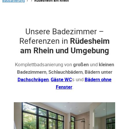
Badsanierung
›
›
Rüdesheim am Rhein
Unsere Badezimmer –
Referenzen in
Rüdesheim
am Rhein und Umgebung
Komplettbadsanierung von
großen
und
kleinen
Badezimmern
,
Schlauchbädern
,
Bädern unter
Dachschrägen
,
Gäste WC
s und
Bädern ohne
Fenster
.