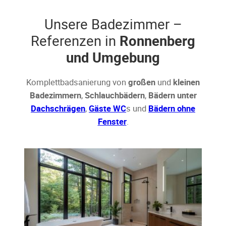
Unsere Badezimmer –
Referenzen in
Ronnenberg
und Umgebung
Komplettbadsanierung von
großen
und
kleinen
Badezimmern
,
Schlauchbädern
,
Bädern unter
Dachschrägen
,
Gäste WC
s und
Bädern ohne
Fenster
.