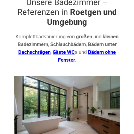
Unsere Badezimmer –
Referenzen in
Roetgen und
Umgebung
Komplettbadsanierung von
großen
und
kleinen
Badezimmern
,
Schlauchbädern
,
Bädern unter
Dachschrägen
,
Gäste WC
s und
Bädern ohne
Fenster
.