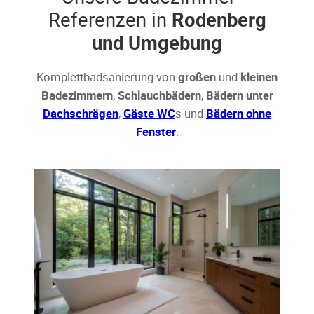
Referenzen in
Rodenberg
und Umgebung
Komplettbadsanierung von
großen
und
kleinen
Badezimmern
,
Schlauchbädern
,
Bädern unter
Dachschrägen
,
Gäste WC
s und
Bädern ohne
Fenster
.