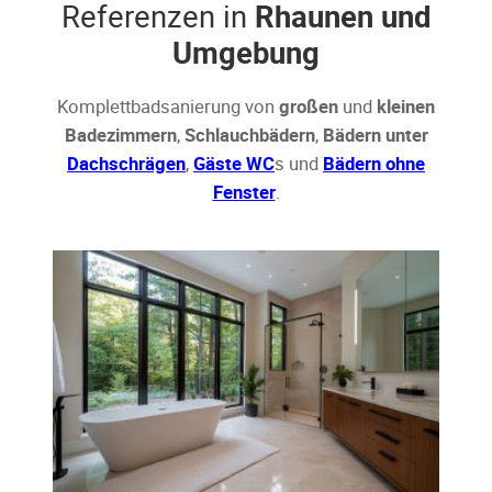
Referenzen in
Rhaunen und
Umgebung
Komplettbadsanierung von
großen
und
kleinen
Badezimmern
,
Schlauchbädern
,
Bädern unter
Dachschrägen
,
Gäste WC
s und
Bädern ohne
Fenster
.