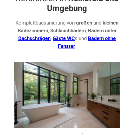
Umgebung
Komplettbadsanierung von
großen
und
kleinen
Badezimmern
,
Schlauchbädern
,
Bädern unter
Dachschrägen
,
Gäste WC
s und
Bädern ohne
Fenster
.