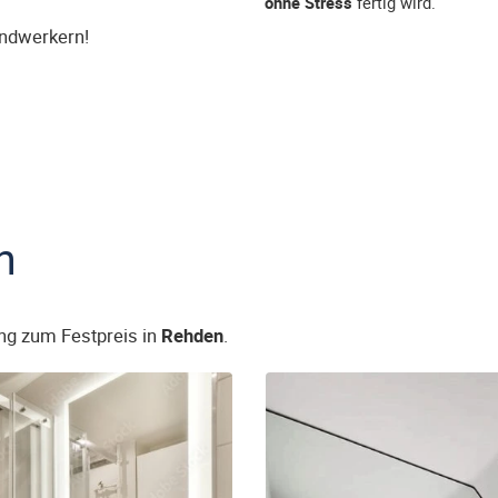
ohne Stress
fertig wird.
andwerkern!
n
ng zum Festpreis in
Rehden
.