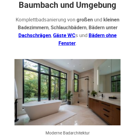
Baumbach und Umgebung
Komplettbadsanierung von
großen
und
kleinen
Badezimmern
,
Schlauchbädern
,
Bädern unter
Dachschrägen
,
Gäste WC
s und
Bädern ohne
Fenster
.
Moderne Badarchitektur