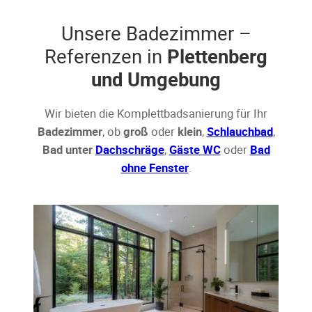
Unsere Badezimmer –
Referenzen in
Plettenberg
und Umgebung
Wir bieten die Komplettbadsanierung für Ihr
Badezimmer
, ob
groß
oder
klein
,
Schlauchbad
,
Bad unter
Dachschräge
,
Gäste WC
oder
Bad
ohne Fenster
.