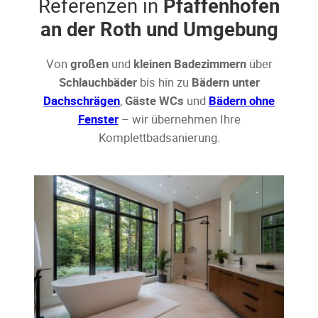
Referenzen in
Pfaffenhofen
an der Roth und Umgebung
Von
großen
und
kleinen Badezimmern
über
Schlauchbäder
bis hin zu
Bädern unter
Dachschrägen
,
Gäste WCs
und
Bädern ohne
Fenster
– wir übernehmen Ihre
Komplettbadsanierung.