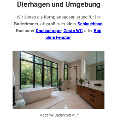
Dierhagen und Umgebung
Wir bieten die Komplettbadsanierung für Ihr
Badezimmer
, ob
groß
oder
klein
,
Schlauchbad
,
Bad unter
Dachschräge
,
Gäste WC
oder
Bad
ohne Fenster
.
Moderne Badarchitektur