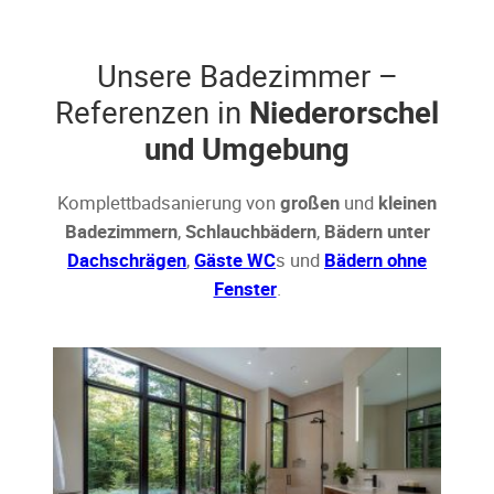
Unsere Badezimmer –
Referenzen in
Niederorschel
und Umgebung
Komplettbadsanierung von
großen
und
kleinen
Badezimmern
,
Schlauchbädern
,
Bädern unter
Dachschrägen
,
Gäste WC
s und
Bädern ohne
Fenster
.