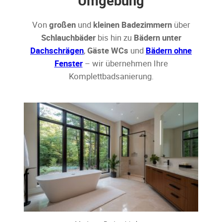
Umgebung
Von
großen
und
kleinen Badezimmern
über
Schlauchbäder
bis hin zu
Bädern unter
Dachschrägen
,
Gäste WCs
und
Bädern ohne
Fenster
– wir übernehmen Ihre
Komplettbadsanierung.