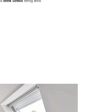
nd
ohne Stress
fertig wird.