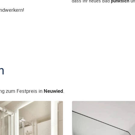
dass Ihr neues Bad
pünktlich
u
andwerkern!
n
ng zum Festpreis in
Neuwied
.