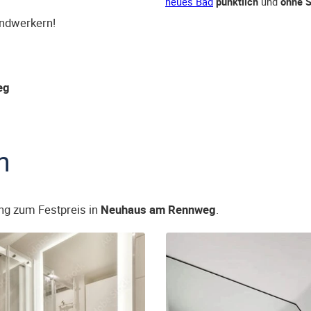
neues Bad
pünktlich
und
ohne S
andwerkern!
eg
n
ng zum Festpreis in
Neuhaus am Rennweg
.