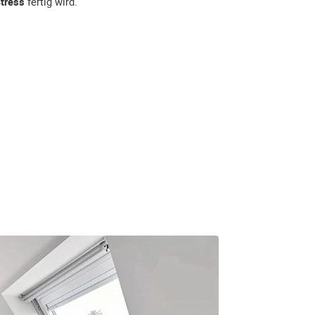
tress
fertig wird.