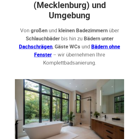
(Mecklenburg) und
Umgebung
Von
großen
und
kleinen Badezimmern
über
Schlauchbäder
bis hin zu
Bädern unter
Dachschrägen
,
Gäste WCs
und
Bädern ohne
Fenster
– wir übernehmen Ihre
Komplettbadsanierung.