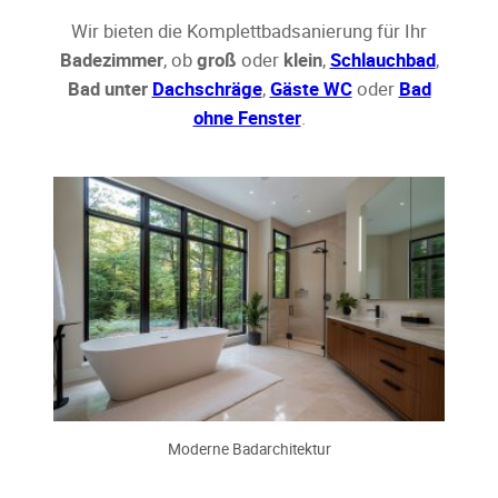
Wir bieten die Komplettbadsanierung für Ihr
Badezimmer
, ob
groß
oder
klein
,
Schlauchbad
,
Bad unter
Dachschräge
,
Gäste WC
oder
Bad
ohne Fenster
.
Moderne Badarchitektur