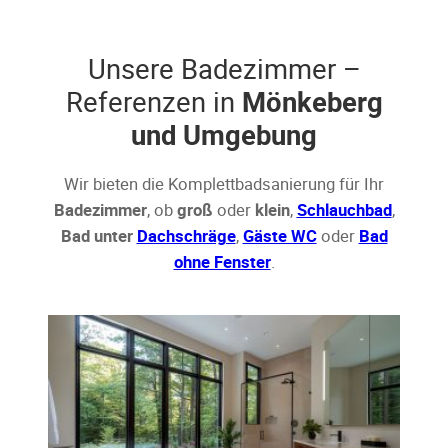
Unsere Badezimmer –
Referenzen in
Mönkeberg
und Umgebung
Wir bieten die Komplettbadsanierung für Ihr
Badezimmer
, ob
groß
oder
klein
,
Schlauchbad
,
Bad unter
Dachschräge
,
Gäste WC
oder
Bad
ohne Fenster
.