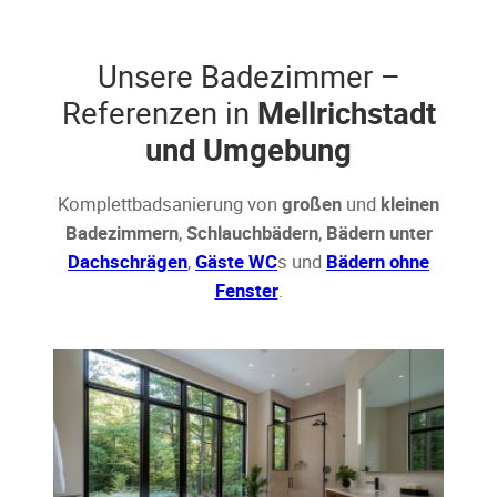
Unsere Badezimmer –
Referenzen in
Mellrichstadt
und Umgebung
Komplettbadsanierung von
großen
und
kleinen
Badezimmern
,
Schlauchbädern
,
Bädern unter
Dachschrägen
,
Gäste WC
s und
Bädern ohne
Fenster
.