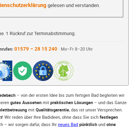
tenschutzerklärung
gelesen und verstanden.
be. 1 Rückruf zur Terminabstimmung.
01579 – 28 15 240
nrufen:
· Mo–Fr 8–20 Uhr
Medebach
– von der ersten Idee bis zum fertigen Bad begleiten wir
ieren
gutes Aussehen
mit
praktischen Lösungen
– und das Ganze
lettbetreuung
mit
Qualitätsgarantie
, das ist unser Versprechen.
t
! Wir reden über Ihre Badideen, ohne dass Sie sich
festlegen
ch – wir sorgen dafür, dass Ihr
neues Bad
pünktlich
und
ohne