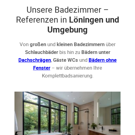
Unsere Badezimmer –
Referenzen in
Löningen und
Umgebung
Von
großen
und
kleinen Badezimmern
über
Schlauchbäder
bis hin zu
Bädern unter
Dachschrägen
,
Gäste WCs
und
Bädern ohne
Fenster
– wir übernehmen Ihre
Komplettbadsanierung.