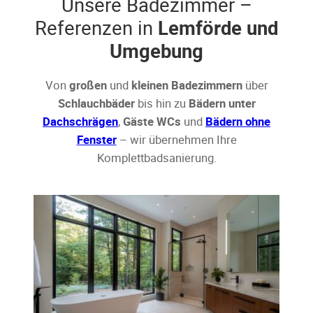
Unsere Badezimmer –
Referenzen in
Lemförde und
Umgebung
Von
großen
und
kleinen Badezimmern
über
Schlauchbäder
bis hin zu
Bädern unter
Dachschrägen
,
Gäste WCs
und
Bädern ohne
Fenster
– wir übernehmen Ihre
Komplettbadsanierung.