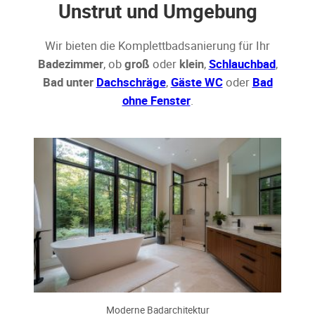
Unstrut und Umgebung
Wir bieten die Komplettbadsanierung für Ihr
Badezimmer
, ob
groß
oder
klein
,
Schlauchbad
,
Bad unter
Dachschräge
,
Gäste WC
oder
Bad
ohne Fenster
.
Moderne Badarchitektur