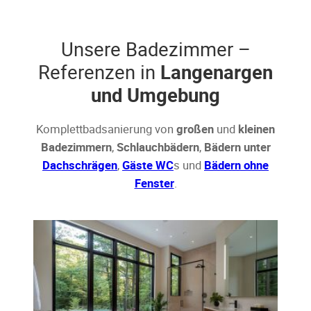
Unsere Badezimmer –
Referenzen in
Langenargen
und Umgebung
Komplettbadsanierung von
großen
und
kleinen
Badezimmern
,
Schlauchbädern
,
Bädern unter
Dachschrägen
,
Gäste WC
s und
Bädern ohne
Fenster
.