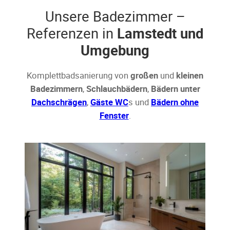
Unsere Badezimmer –
Referenzen in
Lamstedt und
Umgebung
Komplettbadsanierung von
großen
und
kleinen
Badezimmern
,
Schlauchbädern
,
Bädern unter
Dachschrägen
,
Gäste WC
s und
Bädern ohne
Fenster
.