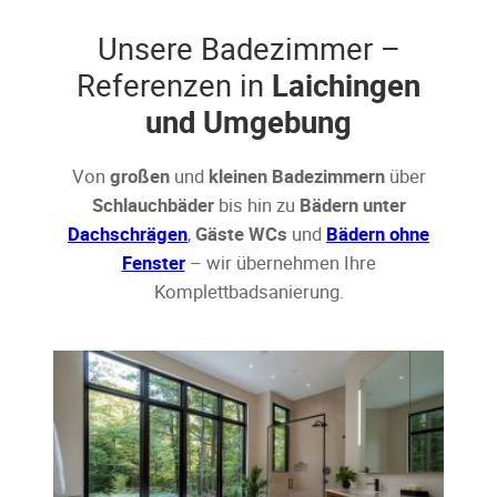
Unsere Badezimmer –
Referenzen in
Laichingen
und Umgebung
Von
großen
und
kleinen Badezimmern
über
Schlauchbäder
bis hin zu
Bädern unter
Dachschrägen
,
Gäste WCs
und
Bädern ohne
Fenster
– wir übernehmen Ihre
Komplettbadsanierung.