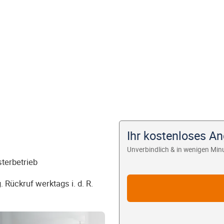
Ihr kostenloses A
Unverbindlich & in wenigen Min
sterbetrieb
 Rückruf werktags i. d. R.