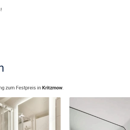
!
n
ng zum Festpreis in
Kritzmow
.