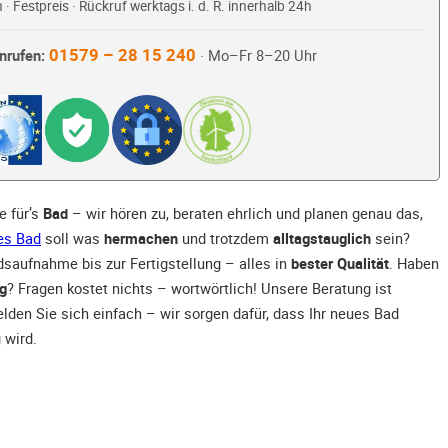
 · Festpreis · Rückruf werktags i. d. R. innerhalb 24h
01579 – 28 15 240
nrufen:
· Mo–Fr 8–20 Uhr
e für’s
Bad
– wir hören zu, beraten ehrlich und planen genau das,
es Bad
soll was
hermachen
und trotzdem
alltagstauglich
sein?
dsaufnahme bis zur Fertigstellung – alles in
bester Qualität
. Haben
g
? Fragen kostet nichts – wortwörtlich! Unsere Beratung ist
elden Sie sich einfach – wir sorgen dafür, dass Ihr neues Bad
 wird.