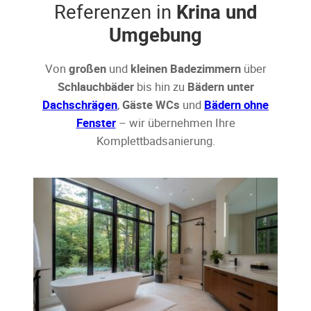
Referenzen in
Krina und
Umgebung
Von
großen
und
kleinen Badezimmern
über
Schlauchbäder
bis hin zu
Bädern unter
Dachschrägen
,
Gäste WCs
und
Bädern ohne
Fenster
– wir übernehmen Ihre
Komplettbadsanierung.