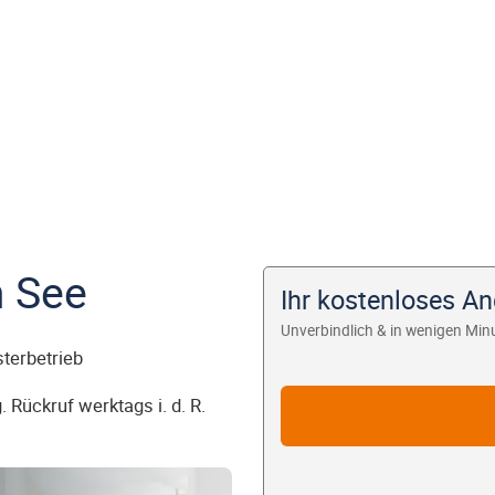
 See
Ihr kostenloses A
Unverbindlich & in wenigen Min
sterbetrieb
 Rückruf werktags i. d. R.