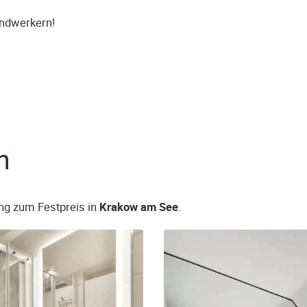
andwerkern!
n
ng zum Festpreis in
Krakow am See
.