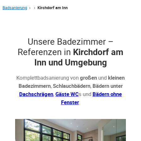
Badsanierung
›
›
Kirchdorf am Inn
Unsere Badezimmer –
Referenzen in
Kirchdorf am
Inn und Umgebung
Komplettbadsanierung von
großen
und
kleinen
Badezimmern
,
Schlauchbädern
,
Bädern unter
Dachschrägen
,
Gäste WC
s und
Bädern ohne
Fenster
.