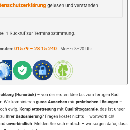
tenschutzerklärung
gelesen und verstanden.
be. 1 Rückruf zur Terminabstimmung.
01579 – 28 15 240
nrufen:
· Mo–Fr 8–20 Uhr
irchberg (Hunsrück)
– von der ersten Idee bis zum fertigen Bad
t
. Wir kombinieren
gutes Aussehen
mit
praktischen Lösungen
–
noch ewig.
Komplettbetreuung
mit
Qualitätsgarantie
, das ist unser
zu Ihrer
Badsanierung
? Fragen kostet nichts – wortwörtlich!
und
unverbindlich
. Melden Sie sich einfach – wir sorgen dafür, dass