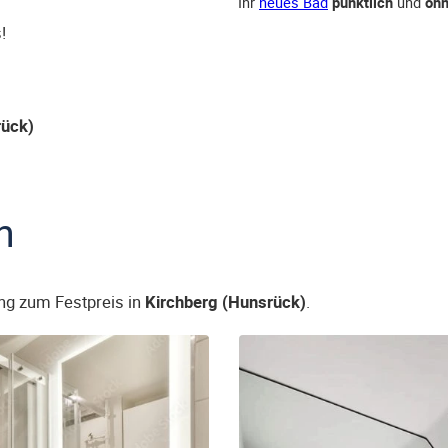
Ihr
neues Bad
pünktlich
und
ohn
!
rück)
n
ng zum Festpreis in
Kirchberg (Hunsrück)
.