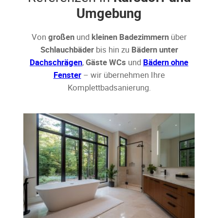
Umgebung
Von
großen
und
kleinen Badezimmern
über
Schlauchbäder
bis hin zu
Bädern unter
Dachschrägen
,
Gäste WCs
und
Bädern ohne
Fenster
– wir übernehmen Ihre
Komplettbadsanierung.