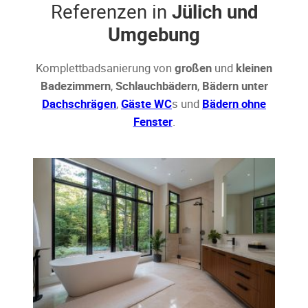
Referenzen in
Jülich und
Umgebung
Komplettbadsanierung von
großen
und
kleinen
Badezimmern
,
Schlauchbädern
,
Bädern unter
Dachschrägen
,
Gäste WC
s und
Bädern ohne
Fenster
.