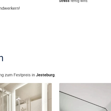
Stress
fertig wird.
andwerkern!
n
ng zum Festpreis in
Jesteburg
.