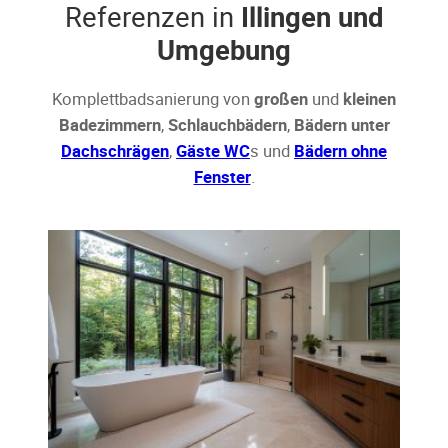
Referenzen in
Illingen und
Umgebung
Komplettbadsanierung von
großen
und
kleinen
Badezimmern
,
Schlauchbädern
,
Bädern unter
Dachschrägen
,
Gäste WC
s und
Bädern ohne
Fenster
.