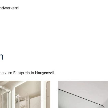
andwerkern!
n
ng zum Festpreis in
Horgenzell
.