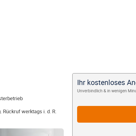
Ihr kostenloses An
Unverbindlich & in wenigen Min
sterbetrieb
 Rückruf werktags i. d. R.