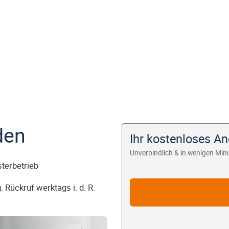
den
Ihr kostenloses A
Unverbindlich & in wenigen Min
sterbetrieb
 Rückruf werktags i. d. R.