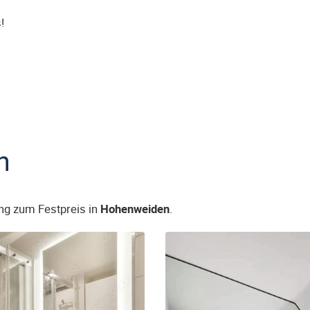
!
n
ng zum Festpreis in
Hohenweiden
.