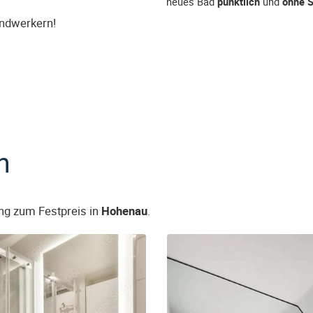
neues Bad
pünktlich
und
ohne S
andwerkern!
n
ng zum Festpreis in
Hohenau
.