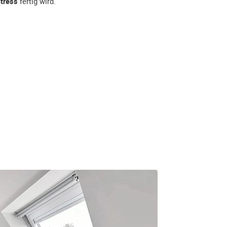
tress
fertig wird.