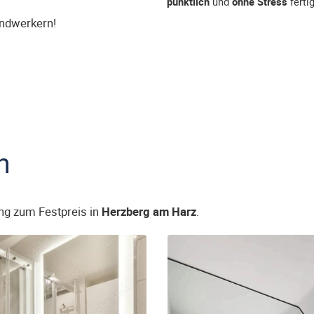
pünktlich
und
ohne Stress
fertig
andwerkern!
n
ng zum Festpreis in
Herzberg am Harz
.