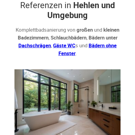
Referenzen in
Hehlen und
Umgebung
Komplettbadsanierung von
großen
und
kleinen
Badezimmern
,
Schlauchbädern
,
Bädern unter
Dachschrägen
,
Gäste WC
s und
Bädern ohne
Fenster
.