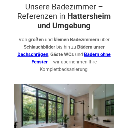
Unsere Badezimmer –
Referenzen in
Hattersheim
und Umgebung
Von
großen
und
kleinen Badezimmern
über
Schlauchbäder
bis hin zu
Bädern unter
Dachschrägen
,
Gäste WCs
und
Bädern ohne
Fenster
– wir übernehmen Ihre
Komplettbadsanierung.