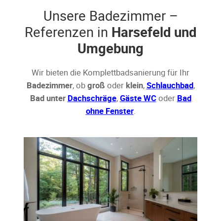
Unsere Badezimmer –
Referenzen in
Harsefeld und
Umgebung
Wir bieten die Komplettbadsanierung für Ihr
Badezimmer
, ob
groß
oder
klein
,
Schlauchbad
,
Bad unter
Dachschräge
,
Gäste WC
oder
Bad
ohne Fenster
.