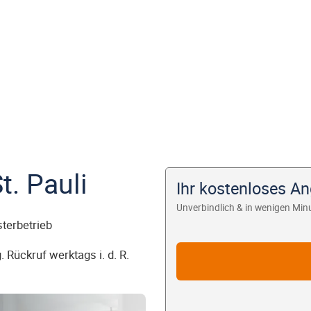
. Pauli
Ihr kostenloses An
Unverbindlich & in wenigen Min
sterbetrieb
 Rückruf werktags i. d. R.