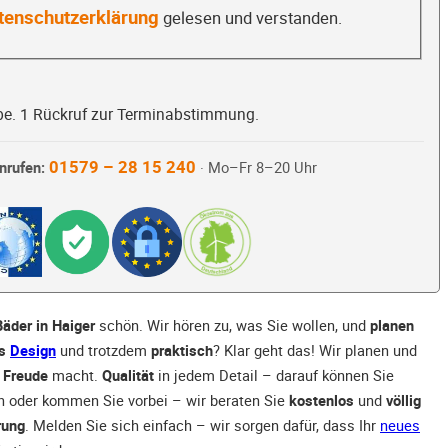
tenschutzerklärung
gelesen und verstanden.
be. 1 Rückruf zur Terminabstimmung.
01579 – 28 15 240
nrufen:
· Mo–Fr 8–20 Uhr
Bäder in Haiger
schön. Wir hören zu, was Sie wollen, und
planen
es
Design
und trotzdem
praktisch
? Klar geht das! Wir planen und
 Freude
macht.
Qualität
in jedem Detail – darauf können Sie
an oder kommen Sie vorbei – wir beraten Sie
kostenlos
und
völlig
rung
. Melden Sie sich einfach – wir sorgen dafür, dass Ihr
neues