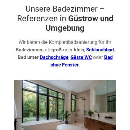
Unsere Badezimmer –
Referenzen in
Güstrow und
Umgebung
Wir bieten die Komplettbadsanierung für Ihr
Badezimmer
, ob
groß
oder
klein
,
Schlauchbad
,
Bad unter
Dachschräge
,
Gäste WC
oder
Bad
ohne Fenster
.