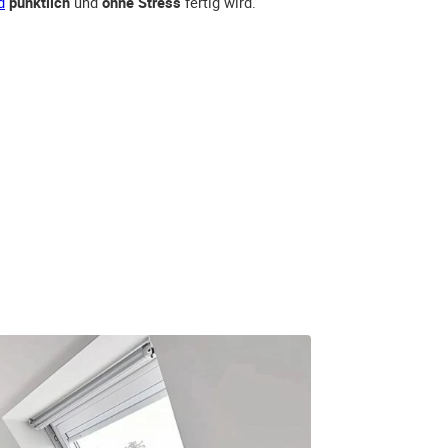
d
pünktlich
und
ohne Stress
fertig wird.