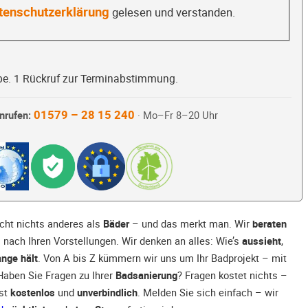
tenschutzerklärung
gelesen und verstanden.
be. 1 Rückruf zur Terminabstimmung.
01579 – 28 15 240
nrufen:
· Mo–Fr 8–20 Uhr
ht nichts anderes als
Bäder
– und das merkt man. Wir
beraten
s nach Ihren Vorstellungen. Wir denken an alles: Wie’s
aussieht
,
ange hält
. Von A bis Z kümmern wir uns um Ihr Badprojekt – mit
 Haben Sie Fragen zu Ihrer
Badsanierung
? Fragen kostet nichts –
ist
kostenlos
und
unverbindlich
. Melden Sie sich einfach – wir