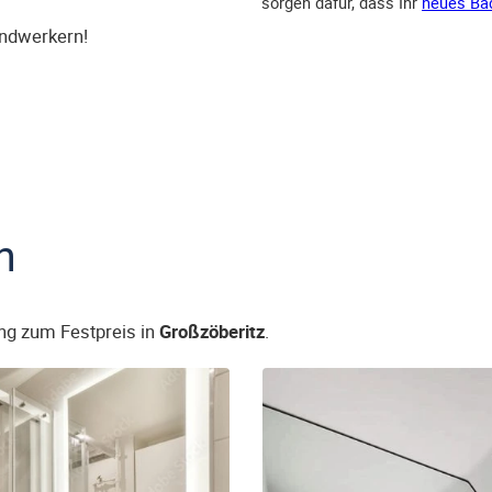
sorgen dafür, dass Ihr
neues Ba
andwerkern!
n
ng zum Festpreis in
Großzöberitz
.