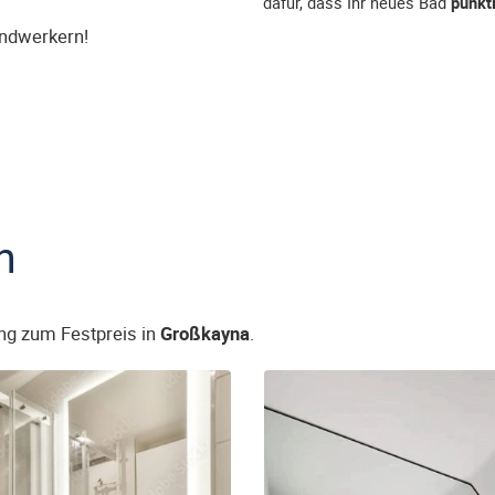
dafür, dass Ihr neues Bad
pünkt
andwerkern!
n
ng zum Festpreis in
Großkayna
.