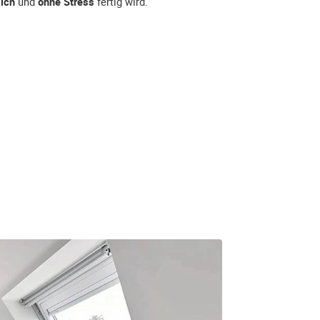
lich
und
ohne Stress
fertig wird.