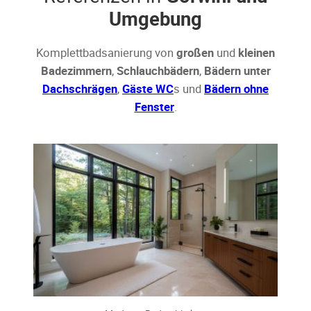
Umgebung
Komplettbadsanierung von
großen
und
kleinen
Badezimmern
,
Schlauchbädern
,
Bädern unter
Dachschrägen
,
Gäste WC
s und
Bädern ohne
Fenster
.