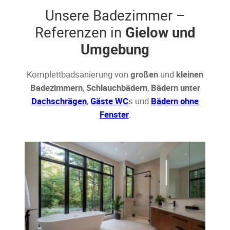
Unsere Badezimmer –
Referenzen in
Gielow und
Umgebung
Komplettbadsanierung von
großen
und
kleinen
Badezimmern
,
Schlauchbädern
,
Bädern unter
Dachschrägen
,
Gäste WC
s und
Bädern ohne
Fenster
.