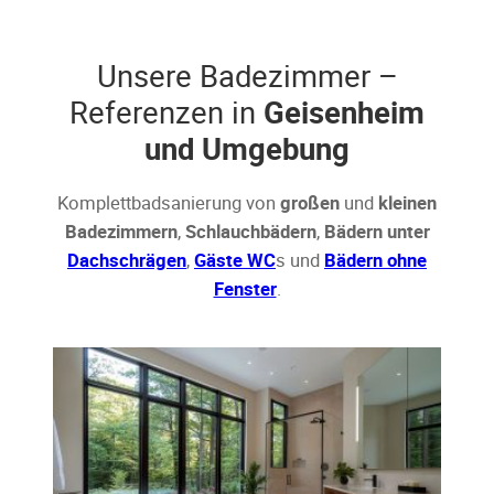
Unsere Badezimmer –
Referenzen in
Geisenheim
und Umgebung
Komplettbadsanierung von
großen
und
kleinen
Badezimmern
,
Schlauchbädern
,
Bädern unter
Dachschrägen
,
Gäste WC
s und
Bädern ohne
Fenster
.